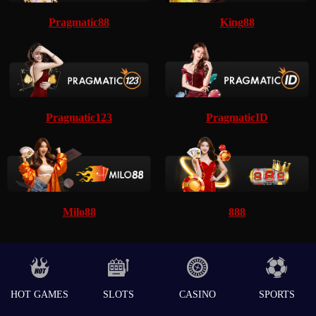
Pragmatic88
King88
Pragmatic123
PragmaticID
Milo88
888
HOT GAMES
SLOTS
CASINO
SPORTS