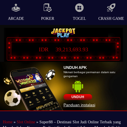
ARCADE
POKER
TOGEL
CRASH GAME
IDR
39,213,693.93
UNDUH APK
Nikmati berbagai permainan dalam satu
gengaman
UNDUH
Panduan instalasi
Home
»
Slot Online
» Super88 – Destinasi Slot Judi Online Terbaik yang