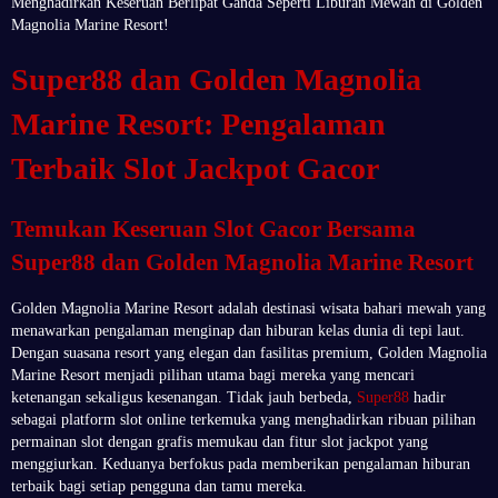
Menghadirkan Keseruan Berlipat Ganda Seperti Liburan Mewah di Golden
Magnolia Marine Resort!
Super88 dan Golden Magnolia
Marine Resort: Pengalaman
Terbaik Slot Jackpot Gacor
Temukan Keseruan Slot Gacor Bersama
Super88 dan Golden Magnolia Marine Resort
Golden Magnolia Marine Resort adalah destinasi wisata bahari mewah yang
menawarkan pengalaman menginap dan hiburan kelas dunia di tepi laut.
Dengan suasana resort yang elegan dan fasilitas premium, Golden Magnolia
Marine Resort menjadi pilihan utama bagi mereka yang mencari
ketenangan sekaligus kesenangan. Tidak jauh berbeda,
Super88
hadir
sebagai platform slot online terkemuka yang menghadirkan ribuan pilihan
permainan slot dengan grafis memukau dan fitur slot jackpot yang
menggiurkan. Keduanya berfokus pada memberikan pengalaman hiburan
terbaik bagi setiap pengguna dan tamu mereka.