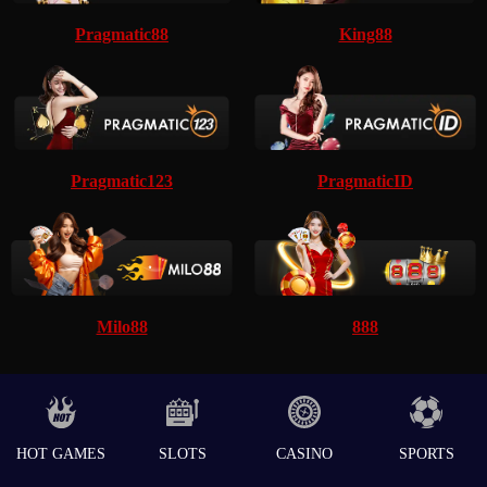
Pragmatic88
King88
Pragmatic123
PragmaticID
Milo88
888
HOT GAMES
SLOTS
CASINO
SPORTS