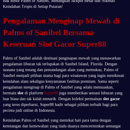
Bak Resor Palms of Sanibel, Menangkan Jackpot Besar dan Nikmati
Keindahan Tropis di Setiap Putaran!
Pengalaman Menginap Mewah di
Palms of Sanibel Bersama
Keseruan Slot Gacor Super88
Palms of Sanibel adalah destinasi penginapan mewah yang menawarkan
pengalaman liburan tak terlupakan di Sanibel Island, Florida. Dengan
suasana yang tenang dan pemandangan alam yang memukau, Palms of
Sanibel menjadi pilihan utama bagi para wisatawan yang ingin menikmati
keindahan alam sekaligus kenyamanan fasilitas premium. Sama seperti
pengalaman menginap di Palms of Sanibel yang selalu memuaskan,
bermain
slot
di platform
Super88
juga memberikan sensasi hiburan yang
luar biasa dan tak kalah menarik. Dengan koleksi permainan
slot gacor
yang terus diperbarui, Super88 hadir sebagai pilihan terbaik bagi para
pecinta judi online di Indonesia.
Keindahan Palms of Sanibel yang memikat hati para tamu dengan
ketenangan dan kemewahan yang tiada duanya mencerminkan semangat