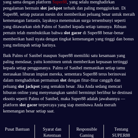
yang sama dengan platform
Super88
, yang selalu menghadirkan
pengalaman bermain
slot jackpot
terbaik dan paling menggiurkan. Di
Super88, setiap putaran mesin slot memberikan peluang besar untuk meraih
kemenangan fantastis, layaknya menemukan surga tersembunyi seperti
yang ditawarkan oleh Palms of Sanibel kepada setiap tamunya. Ribuan
pemain telah membuktikan bahwa
slot gacor
di Super88 benar-benar
memberikan hasil nyata dengan tingkat kemenangan yang tinggi dan bonus
yang melimpah setiap harinya.
Baik Palms of Sanibel maupun Super88 memiliki satu kesamaan yang
paling mendasar, yaitu komitmen untuk memberikan kepuasan tertinggi
kepada setiap penggunanya. Palms of Sanibel memastikan setiap tamu
merasakan liburan impian mereka, sementara Super88 terus berinovasi
dalam menghadirkan permainan
slot
dengan fitur-fitur canggih dan
peluang
slot jackpot
yang semakin besar. Jika Anda sedang mencari
hiburan online yang menyenangkan sambil bermimpi berlibur ke destinasi
eksotis seperti Palms of Sanibel, maka Super88 adalah jawabannya —
platform
slot gacor
terpercaya yang siap membawa Anda meraih
kemenangan besar setiap saat.
Pusat Bantuan
Syarat dan
Responsible
Tentang
Ketentuan
Gaming
SUPER88